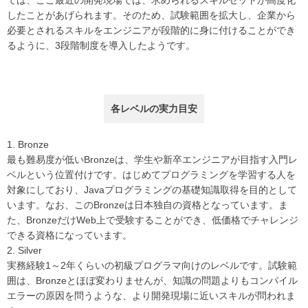
ては、ここ最近の開発現場では、求められるスキルセットが高度化
したことがあげられます。そのため、試験範囲を拡大し、企業から
必要とされるスキルをエンジニアが段階的に身に付けることができ
るように、3段階制度を導入したようです。
各レベルの実力目安
Bronze
最も難易度が低いBronzeは、学生や新卒エンジニアが目指す入門レ
ベルという位置付けです。はじめてプログラミングを学習する人を
対象にしており、Javaプログラミングの基礎知識取得を目的として
います。なお、このBronzeは日本独自の資格となっています。ま
た、BronzeだけWeb上で受験することができ、低価格でチャレンジ
できる資格になっています。
Silver
実務経験1～2年くらいの初級プログラマ向けのレベルです。試験範
囲は、Bronzeとほぼ変わりませんが、知識の問題よりもコンパイル
エラーの原因を問うような、より開発現場に近いスキルが問われま