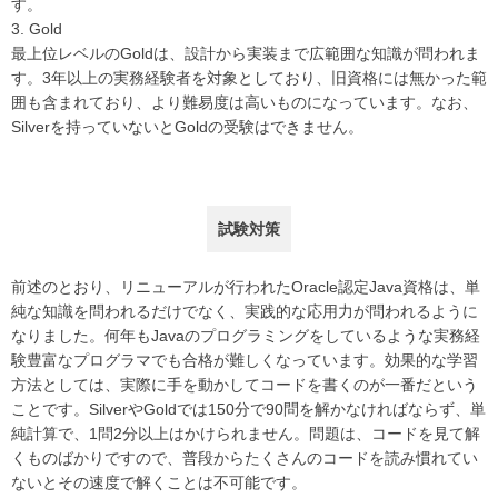
す。
Gold
最上位レベルのGoldは、設計から実装まで広範囲な知識が問われま
す。3年以上の実務経験者を対象としており、旧資格には無かった範
囲も含まれており、より難易度は高いものになっています。なお、
Silverを持っていないとGoldの受験はできません。
試験対策
前述のとおり、リニューアルが行われたOracle認定Java資格は、単
純な知識を問われるだけでなく、実践的な応用力が問われるように
なりました。何年もJavaのプログラミングをしているような実務経
験豊富なプログラマでも合格が難しくなっています。効果的な学習
方法としては、実際に手を動かしてコードを書くのが一番だという
ことです。SilverやGoldでは150分で90問を解かなければならず、単
純計算で、1問2分以上はかけられません。問題は、コードを見て解
くものばかりですので、普段からたくさんのコードを読み慣れてい
ないとその速度で解くことは不可能です。